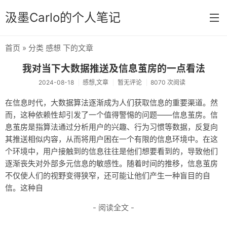
汲墨Carlo的个人笔记
首页
» 分类 感想 下的文章
首页
我对当下大数据推送及信息茧房的一点看法
分类
2024-08-18
感想,文章
暂无评论
8070 次阅读
经验
在信息时代，大数据算法逐渐成为人们获取信息的重要渠道。然
而，这种依赖性却引发了一个值得警惕的问题——信息茧房。信
感想
息茧房是指算法通过分析用户的兴趣、行为习惯等数据，反复向
文章
其推送相似内容，从而将用户困在一个有限的信息环境中。在这
个环境中，用户接触到的信息往往是他们想要看到的，导致他们
相册
逐渐丧失对外部多元信息的敏感性。随着时间的推移，信息茧房
不仅使人们的视野变得狭窄，还可能让他们产生一种盲目的自
Memos
信。这种自
- 阅读全文 -