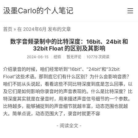
汲墨Carlo的个人笔记
首页
» 在 2024年6月 发布的文章
首页
数字音频录制中的比特深度：16bit、24bit 和
分类
32bit Float 的区别及其影响
2024-06-15
经验
暂无评论
10779 次阅读
经验
介绍录音的时候，咱们经常听到“16bit”、“24bit”和“32bit
感想
Float”这些术语。那到底它们有什么区别？为什么会影响音质？
咱们不妨从头说起，看看这些不同比特深度到底是怎么回事，以
文章
及它们是如何影响你录音时的声音表现的。什么是比特深度？比
相册
特深度其实就是在录音时，用来描述声音信号细节的一个参数。
比特越多，能够捕捉到的声音细节就越丰富，动态范围也就越
Memos
大。简单点说，动态范围大了，录音时就更不容
- 阅读全文 -