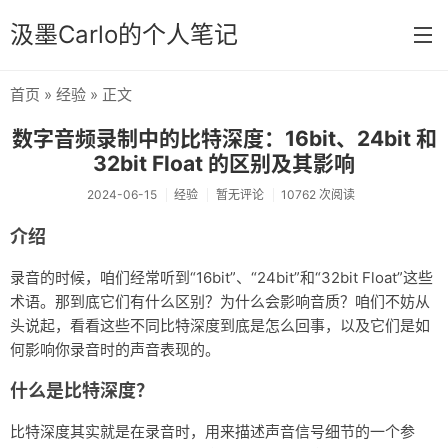
汲墨Carlo的个人笔记
首页
»
经验
» 正文
首页
数字音频录制中的比特深度：16bit、24bit 和
分类
32bit Float 的区别及其影响
经验
2024-06-15
经验
暂无评论
10762 次阅读
感想
介绍
文章
录音的时候，咱们经常听到“16bit”、“24bit”和“32bit Float”这些
术语。那到底它们有什么区别？为什么会影响音质？咱们不妨从
相册
头说起，看看这些不同比特深度到底是怎么回事，以及它们是如
何影响你录音时的声音表现的。
Memos
什么是比特深度？
比特深度其实就是在录音时，用来描述声音信号细节的一个参