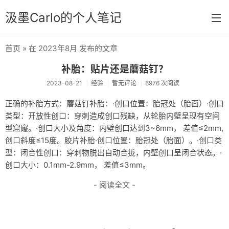
汲墨Carlo的个人笔记
首页
» 在 2023年8月 发布的文章
首页
补胎：贴片还是蘑菇钉？
分类
2023-08-21
经验
暂无评论
6976 次阅读
经验
正确的补胎方式：蘑菇钉补胎：·创口位置：胎冠处（胎面）·创口
类型：开放性创口：穿刺造成创口残缺，从轮胎内壁呈现有空间
感想
型窟窿。·创口大小及角度：内壁创口达到3~6mm， 差值≤2mm,
文章
创口斜度≤15度。胶片补胎·创口位置：胎冠处（胎面）。·创口类
型：闭合性创口：穿刺物脱出自动合拢，内壁创口呈闭合状态。·
相册
创口大小：0.1mm-2.9mm， 差值≤3mm。
Memos
- 阅读全文 -