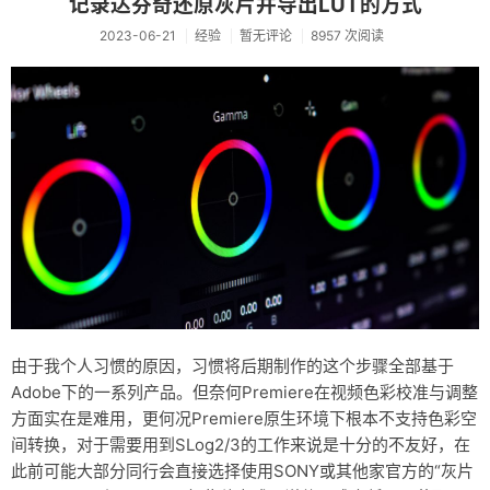
记录达芬奇还原灰片并导出LUT的方式
2023-06-21
经验
暂无评论
8957 次阅读
由于我个人习惯的原因，习惯将后期制作的这个步骤全部基于
Adobe下的一系列产品。但奈何Premiere在视频色彩校准与调整
方面实在是难用，更何况Premiere原生环境下根本不支持色彩空
间转换，对于需要用到SLog2/3的工作来说是十分的不友好，在
此前可能大部分同行会直接选择使用SONY或其他家官方的“灰片