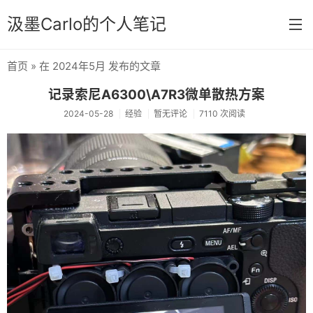
汲墨Carlo的个人笔记
首页
» 在 2024年5月 发布的文章
首页
记录索尼A6300\A7R3微单散热方案
分类
2024-05-28
经验
暂无评论
7110 次阅读
经验
感想
文章
相册
Memos