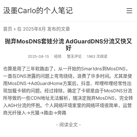
汲墨Carlo的个人笔记
首页
» 在 2025年8月 发布的文章
首页
抛弃MosDNS套娃分流 AdGuardDNS分流又快又
分类
好
2025-08-15
经验
暂无评论
1963 次阅读
经验
也算是用了三年软路由了，从一开始的Smartdns到MosDNS，
感想
一直在DNS泄露的问题上弯弯绕绕，浪费了许多时间。尤其是使
用MosDNS→AdGuardHome方案后，抖音、哔哩哔哩经常性出
文章
现加载卡顿的问题。经过排除，确定了卡顿是由于MosDNS分流
相册
所导致的一些CDN地址无法解析，随决定抛弃MosDNS，完全转
入AGH分流的怀抱。个人网络环境家里的网络环境很简单，运营
Memos
商光纤接入→光猫→路由→旁路
- 阅读全文 -