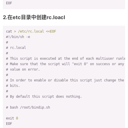
EOF
2.在etc目录中创建rc.loacl
cat
> /etc/rc.local <<EOF
#!/bin/sh -e
#
# rc.local
#
# This script is executed at the end of each multiuser runlev
# Make sure that the script will "exit 0" on success or any o
# value on error.
#
# In order to enable or disable this script just change the e
# bits.
#
# By default this script does nothing.
# bash /root/bindip.sh
exit
0
EOF