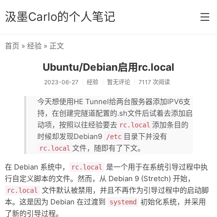
汲墨Carlo的个人笔记
首页
»
经验
» 正文
首页
Ubuntu/Debian启用rc.local
分类
2023-06-27
经验
暂无评论
7117 次阅读
经验
今天想使用HE Tun­nel给两台服务器添加IPV6支
持，在创建完隧道配置的.sh文件后试着去添加启
感想
动项，按照以往经验要去
添加条目的
rc.local
文章
时候却发现Debian9
目录下并没有
/etc
文件，随即有了下文。
rc.local
相册
在 Debian 系统中，
是一个用于在系统引导过程中执
rc.local
Memos
行自定义脚本的文件。然而，从 Debian 9 (Stretch) 开始，
文件默认被禁用，并且不再作为引导过程中的启动脚
rc.local
本。这是因为 Debian 在过渡到
初始化系统，并采用
systemd
了新的引导过程。