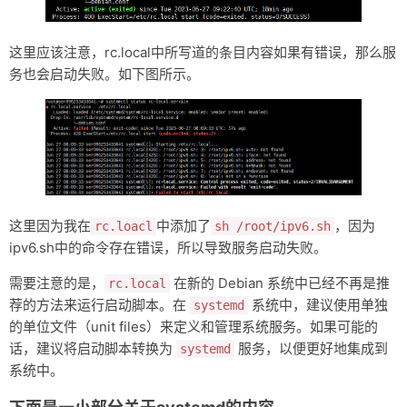
这里应该注意，rc.local中所写道的条目内容如果有错误，那么服
务也会启动失败。如下图所示。
这里因为我在
中添加了
，因为
rc.loacl
sh /root/ipv6.sh
ipv6.sh中的命令存在错误，所以导致服务启动失败。
需要注意的是，
在新的 Debian 系统中已经不再是推
rc.local
荐的方法来运行启动脚本。在
系统中，建议使用单独
systemd
的单位文件（unit files）来定义和管理系统服务。如果可能的
话，建议将启动脚本转换为
服务，以便更好地集成到
systemd
系统中。