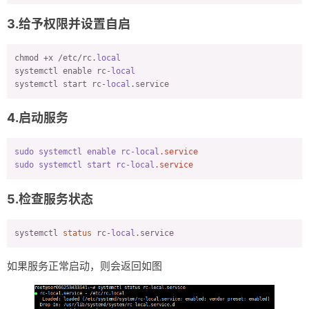
3.给予权限并设置自启
chmod +x /etc/rc.
local
systemctl enable rc-
local
systemctl start rc-
local
.service
4.启动服务
sudo
systemctl
enable
rc-local
.service
sudo
systemctl
start
rc-local
.service
5.检查服务状态
systemctl 
status
 rc-
local
.service
如果服务正常启动，则会返回如图