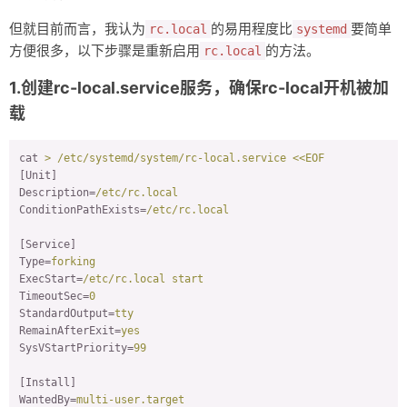
但就目前而言，我认为
的易用程度比
要简单
rc.local
systemd
方便很多，以下步骤是重新启用
的方法。
rc.local
1.创建rc-local.service服务，确保rc-local开机被加
载
cat
> /etc/systemd/system/rc-local.service <<EOF
[Unit]
Description
=
/etc/rc.local
ConditionPathExists
=
/etc/rc.local
[Service]
Type
=
forking
ExecStart
=
/etc/rc.local start
TimeoutSec
=
0
StandardOutput
=
tty
RemainAfterExit
=
yes
SysVStartPriority
=
99
[Install]
WantedBy
=
multi-user.target