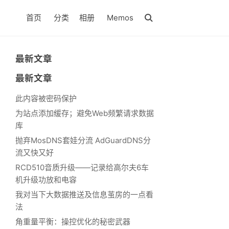
首页
分类
相册
Memos
最新文章
最新文章
此内容被密码保护
为站点添加缓存；避免Web频繁请求数据
库
抛弃MosDNS套娃分流 AdGuardDNS分
流又快又好
RCD510音质升级——记录给高尔夫6车
机升级功放和电容
我对当下大数据推送及信息茧房的一点看
法
角重量平衡：操控优化的秘密武器