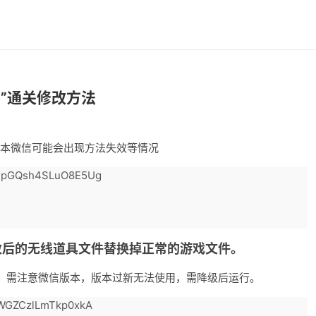
羊”通关修改方法
版本微信可能会出现方法失效等情况
tspGQsh4SLuO8E5Ug
修改后的无线道具文件替换掉正常的游戏文件。
。需注意微信版本，版本过新无法使用，需降级后运行。
IWGZCzlLmTkp0xkA