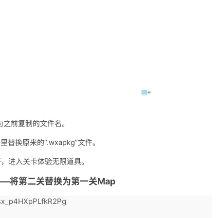
为之前复制的文件名。
替换原来的“.wxapkg”文件。
打开，进入关卡体验无限道具。
应数据——将第二关替换为第一关Map
8sx_p4HXpPLfkR2Pg