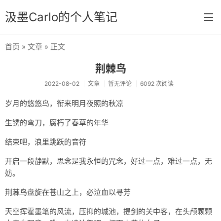
汲墨Carlo的个人笔记
首页
»
文章
» 正文
首页
荆棘鸟
分类
2022-08-02
文章
暂无评论
6092 次阅读
经验
岁月的悠悠鸟，衔来明月夜照的秋凉
感想
生锈的弯刀，腐朽了春草的年华
文章
结束吧，浪里跳跃的音符
相册
开启一段静默，思念是我永恒的咒念，好过一点，难过一点，无
妨。
Memos
荆棘鸟盘旋在苍山之上，必泣血以寻芳
天空挥霍墨笔的风流，压抑的城池，提剑的关中客，在头颅颗颗