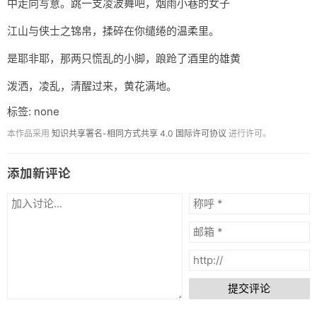
中走向写意。跳一支凌波舞吧，烟雨小巷的女子
江山与侠士之锦帛，揉碎在你缱绻的温柔里。
是耶非耶，那两只慌乱的小脚，踉跄了酒里的雄黄
泼洒，凌乱，清醒过来，黄花满地。
标签: none
本作品采用
知识共享署名-相同方式共享 4.0 国际许可协议
进行许可。
添加新评论
提交评论